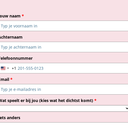
Jouw naam
*
Achternaam
Telefoonnummer
+1
United
States
Email
*
+1
Wat speelt er bij jou (kies wat het dichtst komt)
*
Iets anders